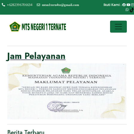
+6282396706634
Ikuti Kami :
mtsn1tern4te@gmail.com
Jam Pelayanan
Berita Terbaru