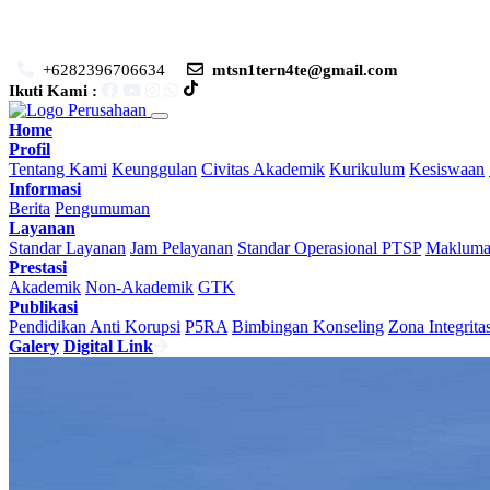
+6282396706634
mtsn1tern4te@gmail.com
Ikuti Kami :
Home
Profil
Tentang Kami
Keunggulan
Civitas Akademik
Kurikulum
Kesiswaan
Informasi
Berita
Pengumuman
Layanan
Standar Layanan
Jam Pelayanan
Standar Operasional PTSP
Maklumat
Prestasi
Akademik
Non-Akademik
GTK
Publikasi
Pendidikan Anti Korupsi
P5RA
Bimbingan Konseling
Zona Integrita
Galery
Digital Link