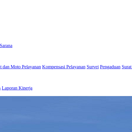
Sarana
 dan Moto Pelayanan
Kompensasi Pelayanan
Survei
Pengaduan
Surat
s
Laporan Kinerja